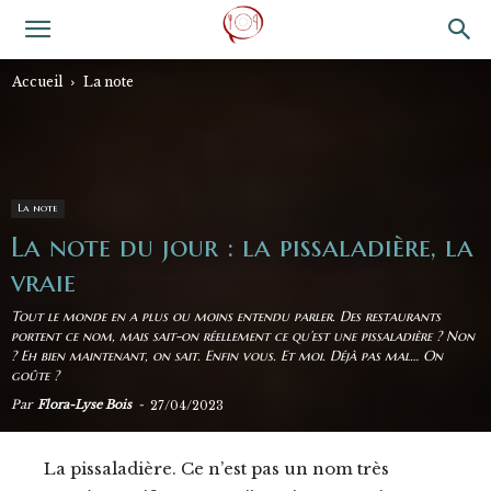
Accueil
La note
La note
La note du jour : la pissaladière, la
vraie
Tout le monde en a plus ou moins entendu parler. Des restaurants
portent ce nom, mais sait-on réellement ce qu’est une pissaladière ? Non
? Eh bien maintenant, on sait. Enfin vous. Et moi. Déjà pas mal… On
goûte ?
Par
Flora-Lyse Bois
-
27/04/2023
La pissaladière. Ce n’est pas un nom très