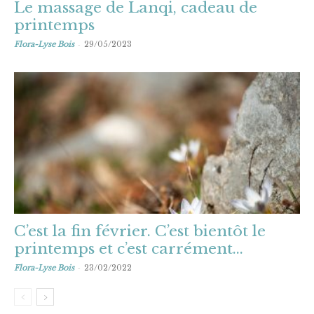
Le massage de Lanqi, cadeau de
printemps
-
Flora-Lyse Bois
29/05/2023
C’est la fin février. C’est bientôt le
printemps et c’est carrément...
-
Flora-Lyse Bois
23/02/2022