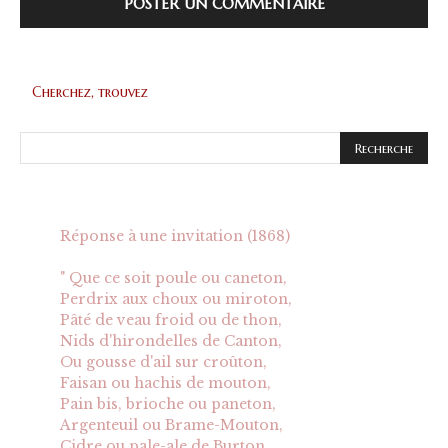
Cherchez, trouvez
Réponse à une invitation (1868)
" Que ce soit poule ou caneton,
Perdrix aux choux ou miroton,
Pâté de veau froid ou de thon,
Nids d'hirondelles de Canton,
Ou gousse d'ail sur croûton,
Faisan ou hachis de mouton,
Pain bis, brioche ou paneton,
Argenteuil ou Brame-Mouton,
Cidre ou pale-ale de Burton,