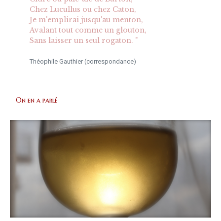
Chez Lucullus ou chez Caton,
Je m'emplirai jusqu'au menton,
Avalant tout comme un glouton,
Sans laisser un seul rogaton. "
Théophile Gauthier (correspondance)
On en a parlé