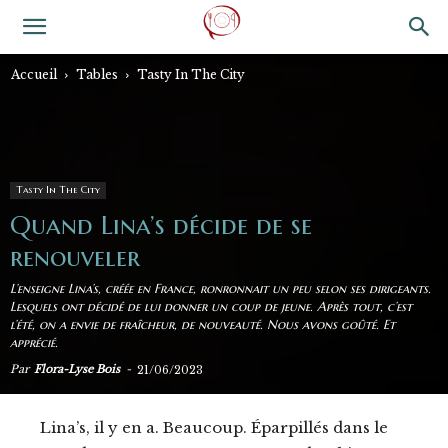
Accueil
Tables
Tasty In The City
Tasty In The City
Quand Lina’s décide de se
renouveler
L’enseigne Lina’s, créée en France, ronronnait un peu selon ses dirigeants.
Lesquels ont décidé de lui donner un coup de jeune. Après tout, c’est
l’été, on a envie de fraîcheur, de nouveauté. Nous avons goûté. Et
apprécié.
Par
Flora-Lyse Bois
-
21/06/2023
Lina’s, il y en a. Beaucoup. Éparpillés dans le