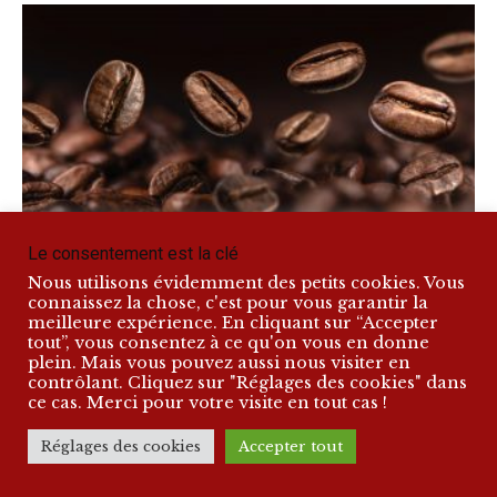
Café et chocolat, mais pas en même
Le consentement est la clé
temps !
Nous utilisons évidemment des petits cookies. Vous
connaissez la chose, c'est pour vous garantir la
-
Flora-Lyse Bois
04/10/2022
meilleure expérience. En cliquant sur “Accepter
tout”, vous consentez à ce qu'on vous en donne
Florian Martinez-Lopez est un jeune homme direct. Contrairement
plein. Mais vous pouvez aussi nous visiter en
à pas mal de marques qui préfèrent les mails, lui a carrément pris
contrôlant. Cliquez sur "Réglages des cookies" dans
son téléphone pour...
ce cas. Merci pour votre visite en tout cas !
On vous souhaite des fêtes Tasty !
Réglages des cookies
Accepter tout
13/12/2021