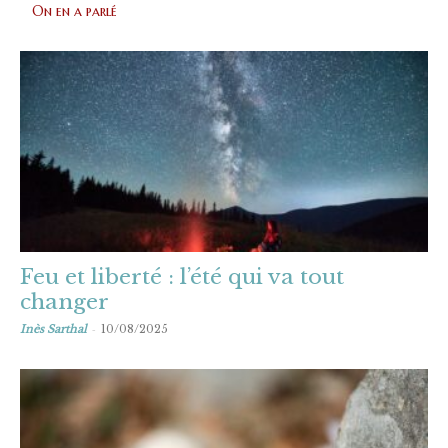
On en a parlé
Feu et liberté : l’été qui va tout
changer
-
Inès Sarthal
10/08/2025