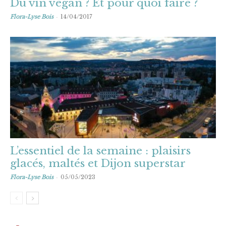
Du vin vegan ? Et pour quoi faire ?
-
Flora-Lyse Bois
14/04/2017
L’essentiel de la semaine : plaisirs
glacés, maltés et Dijon superstar
-
Flora-Lyse Bois
05/05/2023