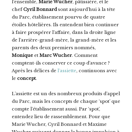
l’ensemble,
Marie Wucher
, pâtissière, et le
chef
Cyril Bonnard
sont aujourd’hui à la tête
du Parc, établissement pourvu de quatre
étoiles hôtelières. Ils entendent bien continuer
à faire prospérer l’affaire, dans la droite ligne
de l’arrière-grand-mère, la grand-mère et les
parents des deux premiers nommés,
Monique
et
Marc Wucher
. Comment
comptent-ils conserver ce coup d’avance ?
Après les délices de
l’assiette
, continuons avec
le
concept
.
L’assiette est un des nombreux produits d’appel
du Parc, mais les concepts de chaque ‘spot’ que
compte l’établissement aussi. Par ‘spot’,
entendez lieu de rassemblement. Pour que
Marie Wucher, Cyril Bonnard et Maxime
Wucher puissent donner la bonne impulsion à