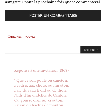
navigateur pour la prochaine fois que je commenterai.
Cherchez, trouvez
Réponse à une invitation (1868)
" Que ce soit poule ou caneton,
Perdrix aux choux ou miroton,
Pâté de veau froid ou de thon,
Nids d'hirondelles de Canton,
Ou gousse d'ail sur croûton,
Faisan ou hachis de mouton,