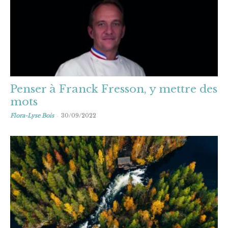
Penser à Franck Fresson, y mettre des
mots
-
Flora-Lyse Bois
30/09/2022