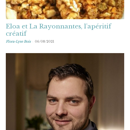
Eloa et La Rayonnantes, l’apéritif
créatif
-
Flora-Lyse Bois
06/08/2021