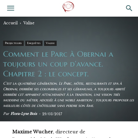
Accueil
Valise
Projecteurs
Enquêtes
Valise
Comment le Parc à Obernai a
toujours un coup d’avance.
Chapitre 2 : le concept.
C’est la quatrième génération. Le Parc, hôtel, restaurants et spa à
Obernai, derrière ses colombages et ses géraniums, a toujours abrité
derrière cet apparent attachement à la tradition, une vision très
moderne du métier, adossée à une noble ambition : toujours proposer les
meilleurs côtés de l’hôtellerie sans perdre son âme.
Par
Flora-Lyse Bois
-
29/03/2017
Maxime Wucher
, directeur de