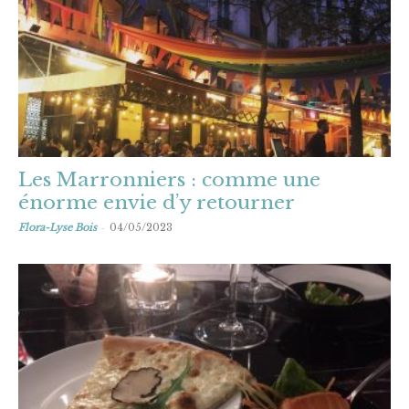
Les Marronniers : comme une
énorme envie d’y retourner
-
Flora-Lyse Bois
04/05/2023